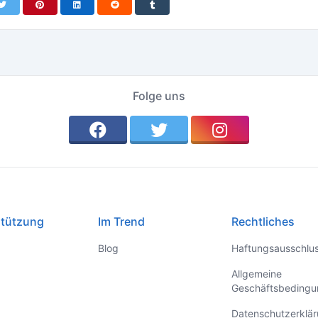
E-Mail-Verifizierung erforderlich. Bei einer
manuellen Registrierung (Name, E-Mail,
Passwort) muss die E-Mail jedoch bestätigt
werden, um das Konto zu aktivieren.
Folge uns
stützung
Im Trend
Rechtliches
Blog
Haftungsausschlu
Allgemeine
Geschäftsbeding
Datenschutzerklä