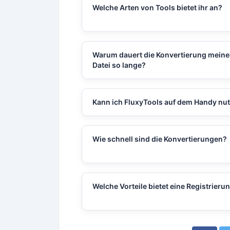
nach 30 Minuten gelöscht, um die Privat
Welche Arten von Tools bietet ihr an?
zu schützen.
Wir bieten Konverter, Rechner, YouTube-T
Bildbearbeitungs-Tools, SEO-Tools, Inst
Tools und vieles mehr.
Warum dauert die Konvertierung meine
Datei so lange?
Große Dateigrößen, langsame
Internetverbindungen oder hohe Serverl
Kann ich FluxyTools auf dem Handy nu
können die Konvertierungszeit erhöhen.
Ja, alle unsere Tools sind vollständig
mobilfreundlich und responsive.
Wie schnell sind die Konvertierungen?
Die meisten Dateien werden innerhalb w
Sekunden konvertiert – abhängig von T
Größe.
Welche Vorteile bietet eine Registrieru
Registrierte Benutzer müssen keine Cap
bestätigen, was die Nutzung schneller u