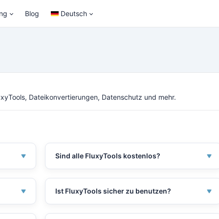
ing
Blog
Deutsch
uxyTools, Dateikonvertierungen, Datenschutz und mehr.
Sind alle FluxyTools kostenlos?
r
Ja, die meisten unserer Tools sind komplett
n,
kostenlos und ohne Registrierung verfügbar.
Ist FluxyTools sicher zu benutzen?
.
sch
Ja, FluxyTools verwendet verschlüsselte