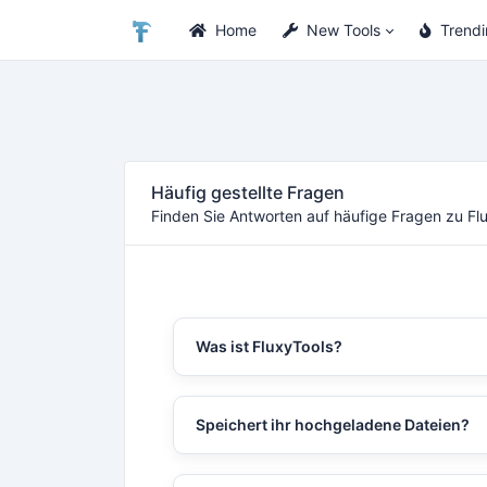
Home
New Tools
Trend
Häufig gestellte Fragen
Finden Sie Antworten auf häufige Fragen zu Fl
Was ist FluxyTools?
FluxyTools ist eine Sammlung kostenlose
Online-Tools zum Konvertieren, Bearbeite
Speichert ihr hochgeladene Dateien?
Analysieren und Erstellen digitaler Inhalte
Hochgeladene Dateien werden automati