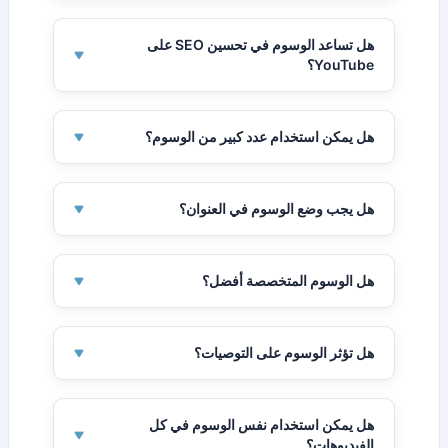
يقوم بفحص مدخلاتك ويُنشئ قائمة وسوم بناءً على
المصطلحات الشائعة والمرتبطة.
هل تساعد الوسوم في تحسين SEO على
YouTube؟
نعم، الوسوم تساعد YouTube على فهم المحتوى
وتعزيز الظهور في البحث.
هل يمكن استخدام عدد كبير من الوسوم؟
نعم، ولكن كثرتها تجعلها مربكة. استخدم 5–15 فقط.
هل يجب وضع الوسوم في العنوان؟
نعم، وسم أو اثنان قويان في العنوان يمكن أن
يساعدا في تحسين SEO.
هل الوسوم المتخصصة أفضل؟
نعم، الوسوم المتخصصة تجلب مشاهدين مستهدفين.
هل تؤثر الوسوم على التوصيات؟
الوسوم تساعد YouTube على ربط فيديوك بمحتوى
مشابه.
هل يمكن استخدام نفس الوسوم في كل
الفيديوهات؟