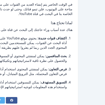
في الوقت الحاضر يتم إنشاء العديد من القنوات على م
متاحة على اليوتيوب، فلن تنمو قناتك، وحتى لو حدث ذل
الخاصة بنا في البحث في قناة YouTube.
لماذا تحتاج هذا
هناك عدة أسباب وراء حاجتك إلى البحث عن قناة على YouTube:
اكتشاف قنوات جديدة:
يحتوي موقع YouTube على ملايين القنوات، وقد يكون من الصعب العثور على قنوات جديدة لمتابعتها.
أداة البحث عن القنوات، يمكن للمستخدمين البحث ع
المحتوى الجدد الذين ربما لم يعثروا عليهم بطريقة 
بحث المنافسين:
يمكن لمنشئي المحتوى أو المسوقي
والحصول على نظرة ثاقبة لاستراتيجياتهم وتكتيكاتهم
فرص التعاون:
يمكن لمنشئي المحتوى استخدام أداة
فرص التعاون المحتملة، مثل الترويج المتبادل، أو 
التسويق المستهدف:
يمكن للمسوقين استخدام أداة 
واستخدام هذه المعلومات لتوجيه استراتيجياتهم الإعل