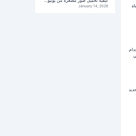
كيفية تحميل صور مصغرة من يوتيوب بجودة HD (1080p و 4K) – دليل 2026
اة
January 14, 2026
دام
ي
ديد