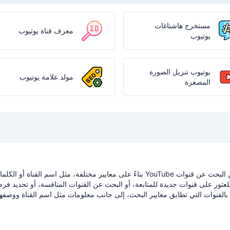
مستخرج هاشتاغات
معرف قناة يوتيوب
يوتيوب
يوتيوب تنزيل الصورة
مولد علامة يوتيوب
المصغرة
بحث قناة YouTube هو أداة أو برنامج يتيح للمستخدمين البحث عن قنوات YouTube بناءً على معايير مختلفة، مثل اسم القناة أو ال
للعثور على قنوات جديدة للمتابعة، أو البحث عن القنوات المنافسة، أو تحديد فر
YouTube عادةً قائمة بالقنوات التي تطابق معايير البحث، إلى جانب معلومات مثل اسم القناة ووصفه