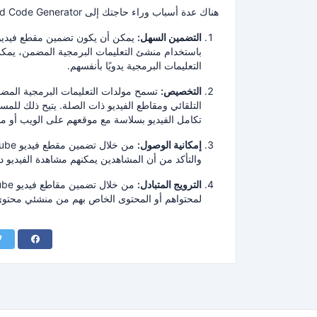
هناك عدة أسباب وراء حاجتك إلى YouTube Embed Code Generator:
التضمين السهل:
يمكن أن يكون تضمين مقطع فيديو YouTube على موقع ويب أو مدونة عملية معقدة تتطلب معرفة كود L
باستخدام منشئ التعليمات البرمجية المضمن، يمكن 
التعليمات البرمجية يدويًا بأنفسهم.
التخصيص:
تسمح مولدات التعليمات البرمجية المضم
التلقائي ومقاطع الفيديو ذات الصلة.
يتيح ذلك للمست
تكامل الفيديو بسلاسة مع موقعهم على الويب أو مد
إمكانية الوصول:
والتأكد من أن المشاهدين يمكنهم مشاهدة الفيديو دون الحاجة إل
الترويج المتبادل:
لمحتواهم أو المحتوى الخاص بهم من منشئي محتوى آخ