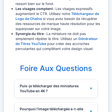
ressort bien sur le fond.
Les visages comptent :
Les visages expressifs
augmentent le CTR. Utilisez notre
Téléchargeur de
Logo de Chaîne
si vous avez besoin de récupérer
des ressources de marque haute résolution pour les
superposer sur votre image.
Synergie du titre :
La miniature ne doit pas
simplement répéter le titre. Utilisez un
Générateur
de Titres YouTube
pour créer des accroches
percutantes qui complètent votre design visuel.
Foire Aux Questions
Puis-je télécharger des miniatures
YouTube en 4K ?
Généralement, l'API de YouTube plafonne les
miniatures à 1280x720 (HD). Même si une
Pourquoi l'image téléchargée a-t-elle