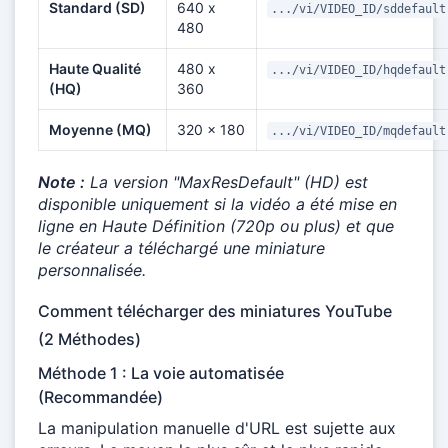
Standard (SD)
640 x
.../vi/VIDEO_ID/sddefault
480
Haute Qualité
480 x
.../vi/VIDEO_ID/hqdefault
(HQ)
360
Moyenne (MQ)
320 x 180
.../vi/VIDEO_ID/mqdefault
Note :
La version "MaxResDefault" (HD) est
disponible uniquement si la vidéo a été mise en
ligne en Haute Définition (720p ou plus) et que
le créateur a téléchargé une miniature
personnalisée.
Comment télécharger des miniatures YouTube
(2 Méthodes)
Méthode 1 : La voie automatisée
(Recommandée)
La manipulation manuelle d'URL est sujette aux