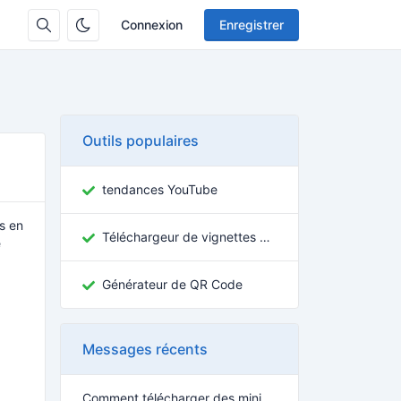
Connexion
Enregistrer
Outils populaires
tendances YouTube
ls en
Téléchargeur de vignettes YouTube
e
Générateur de QR Code
.
Messages récents
Comment télécharger des miniatures YouTube en HD (1080p & 4K) – Guide 2026