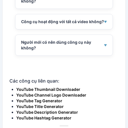
tạo dùng khoảng 5–15 thẻ mạnh.
không?
Có. Thẻ từ khóa dài giúp bạn tiếp cận các tìm
kiếm cụ thể hơn và cải thiện độ rõ ràng chủ
Công cụ hoạt động với tất cả video không?
đề.
Hoạt động với hầu hết video công khai, trừ
khi video bị ẩn hoặc hạn chế.
Người mới có nên dùng công cụ này
không?
Có. Nó giúp người mới học cách các video
hàng đầu sử dụng từ khóa và dễ dàng lập kế
hoạch thẻ.
Các công cụ liên quan:
YouTube Thumbnail Downloader
YouTube Channel Logo Downloader
YouTube Tag Generator
YouTube Title Generator
YouTube Description Generator
YouTube Hashtag Generator