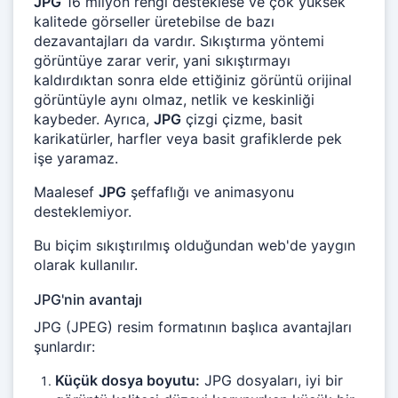
JPG
16 milyon rengi desteklese ve çok yüksek
kalitede görseller üretebilse de bazı
dezavantajları da vardır. Sıkıştırma yöntemi
görüntüye zarar verir, yani sıkıştırmayı
kaldırdıktan sonra elde ettiğiniz görüntü orijinal
görüntüyle aynı olmaz, netlik ve keskinliği
kaybeder. Ayrıca,
JPG
çizgi çizme, basit
karikatürler, harfler veya basit grafiklerde pek
işe yaramaz.
Maalesef
JPG
şeffaflığı ve animasyonu
desteklemiyor.
Bu biçim sıkıştırılmış olduğundan web'de yaygın
olarak kullanılır.
JPG'nin avantajı
JPG (JPEG) resim formatının başlıca avantajları
şunlardır:
Küçük dosya boyutu:
JPG dosyaları, iyi bir