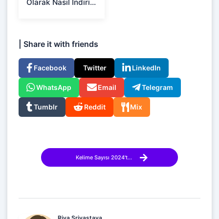
Olarak Nasıl İndiri...
| Share it with friends
Facebook
Twitter
LinkedIn
WhatsApp
Email
Telegram
Tumblr
Reddit
Mix
Kelime Sayısı 2024't...
Riya Srivastava