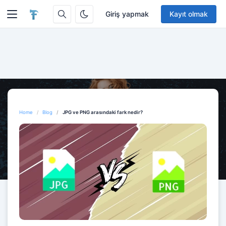
Giriş yapmak
Kayıt olmak
Home
Blog
JPG ve PNG arasındaki fark nedir?