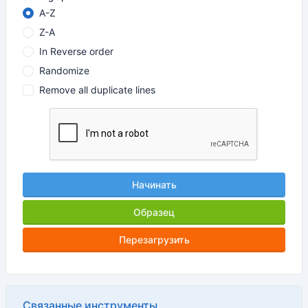
A-Z
Z-A
In Reverse order
Randomize
Remove all duplicate lines
Начинать
Образец
Перезагрузить
Связанные инструменты