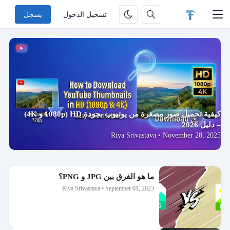
تسجيل الدخول
يسجل
كيفية تحميل صور مصغرة من يوتيوب بجودة HD (1080p و 4K)
– دليل 2026
Riya Srivastava
•
November 28, 2025
ما هو الفرق بين JPG و PNG؟
Riya Srivastava
•
September 01, 2023